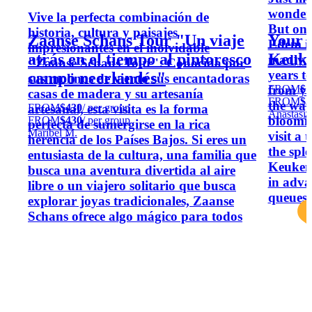
wonderf
Vive la perfecta combinación de
But one
historia, cultura y paisajes
Zaanse Schans Tour "Un viaje
Your 
Edem is
impresionantes en el inolvidable
atrás en el tiempo al pintoresco
Keuke
madly b
"Zaanse Schans Tour". Conocida por
years t
campo neerlandés"
sus molinos de viento sus encantadoras
FROM
$1
from yo
casas de madera y su artesanía
FROM
$1
the way
FROM
$430
/ per group
artesanal, esta visita es la forma
Anastasia
bloomin
FROM
$430
/ per group
perfecta de sumergirse en la rica
Maribel M.
visit a 
herencia de los Países Bajos. Si eres un
the sple
entusiasta de la cultura, una familia que
Keukenh
busca una aventura divertida al aire
in adva
libre o un viajero solitario que busca
queues.
explorar joyas tradicionales, Zaanse
Schans ofrece algo mágico para todos