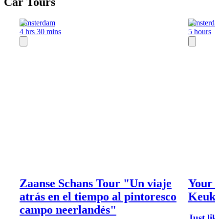
Car Tours
Amsterdam
Amsterd
4 hrs 30 mins
5 hours
Zaanse Schans Tour "Un viaje
Your 
atrás en el tiempo al pintoresco
Keuke
campo neerlandés"
Just li