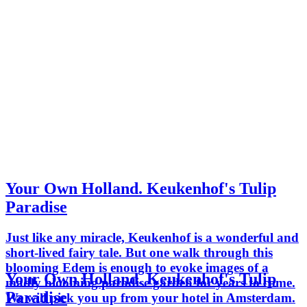
Your Own Holland. Keukenhof's Tulip
Paradise
Just like any miracle, Keukenhof is a wonderful and
short-lived fairy tale. But one walk through this
blooming Edem is enough to evoke images of a
Your Own Holland. Keukenhof's Tulip
madly blooming paradise garden for years to come.
Paradise
We will pick you up from your hotel in Amsterdam.