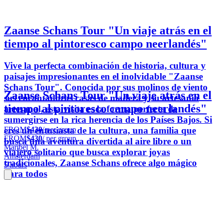
Zaanse Schans Tour "Un viaje atrás en el
tiempo al pintoresco campo neerlandés"
Vive la perfecta combinación de historia, cultura y
paisajes impresionantes en el inolvidable "Zaanse
Schans Tour". Conocida por sus molinos de viento
Zaanse Schans Tour "Un viaje atrás en el
sus encantadoras casas de madera y su artesanía
tiempo al pintoresco campo neerlandés"
artesanal, esta visita es la forma perfecta de
sumergirse en la rica herencia de los Países Bajos. Si
FROM
$430
/ per group
eres un entusiasta de la cultura, una familia que
FROM
$430
/ per group
busca una aventura divertida al aire libre o un
Maribel M.
viajero solitario que busca explorar joyas
Amsterdam
tradicionales, Zaanse Schans ofrece algo mágico
5 hours
para todos