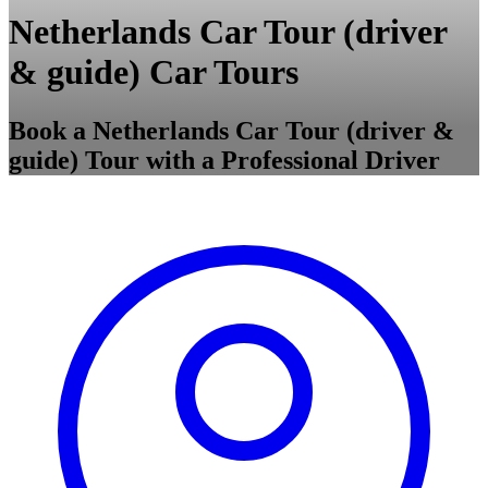
Netherlands Car Tour (driver
& guide) Car Tours
Book a Netherlands Car Tour (driver &
guide) Tour with a Professional Driver