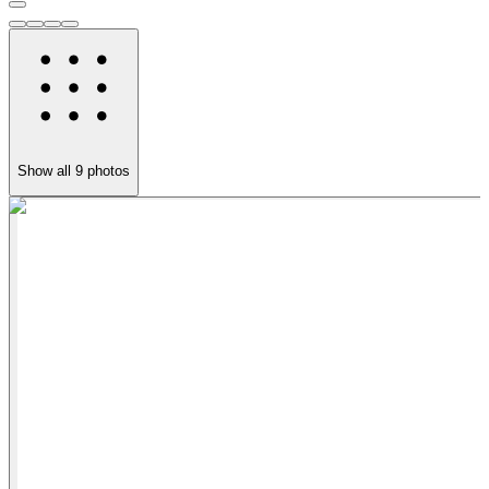
Show all
9
photos