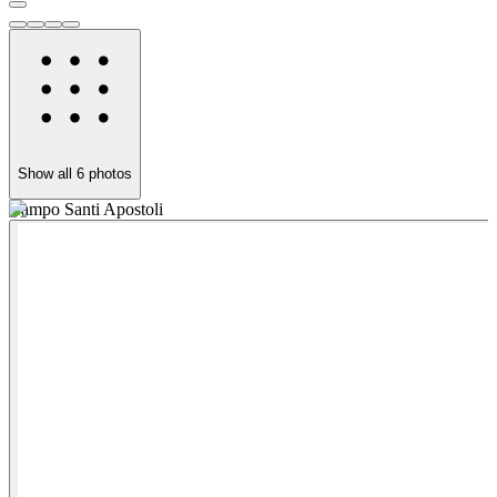
Show all
6
photos
Campo Santi Apostoli
P