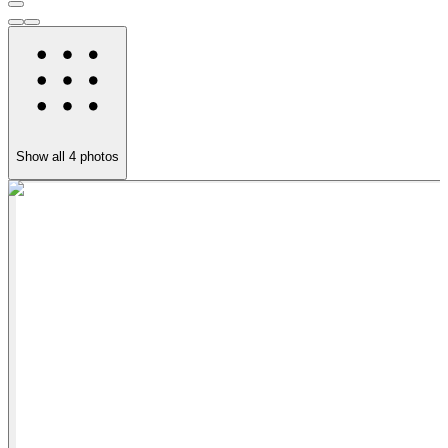
Show all
4
photos