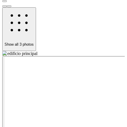
Show all
3
photos
El edificio principal
E