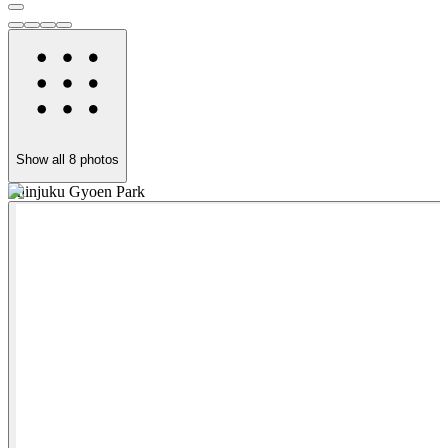
Show all
8
photos
Shinjuku Gyoen Park
W