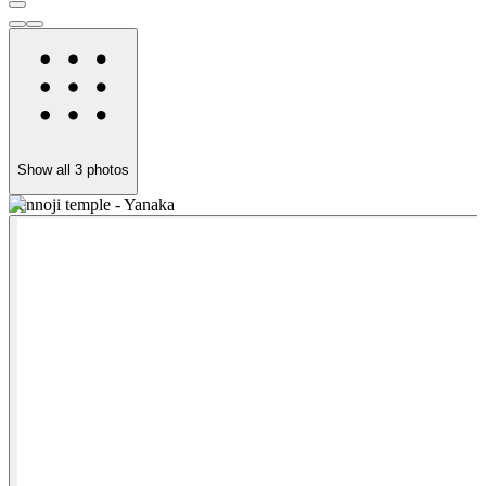
Show all
3
photos
Tennoji temple - Yanaka
A